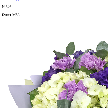
№846
Букет М53