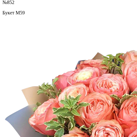
№852
Букет М59